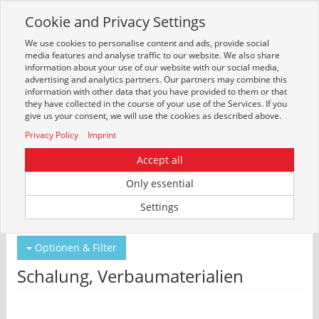
Cookie and Privacy Settings
Toggle
navigation
We use cookies to personalise content and ads, provide social
Zur mobilen Kompaktversion (Login erforderlich)
media features and analyse traffic to our website. We also share
information about your use of our website with our social media,
advertising and analytics partners. Our partners may combine this
information with other data that you have provided to them or that
they have collected in the course of your use of the Services. If you
give us your consent, we will use the cookies as described above.
Privacy Policy
Imprint
Accept all
Only essential
Um weitere Artikelinformationen zu erhalten, melden Sie sich bitte am
Settings
System an.
Zur Anmeldung
Optionen & Filter
Schalung, Verbaumaterialien