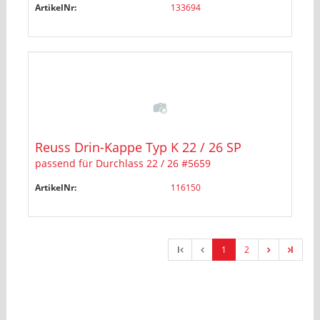
ArtikelNr:
133694
Reuss Drin-Kappe Typ K 22 / 26 SP
passend für Durchlass 22 / 26 #5659
ArtikelNr:
116150
l
1
2
l