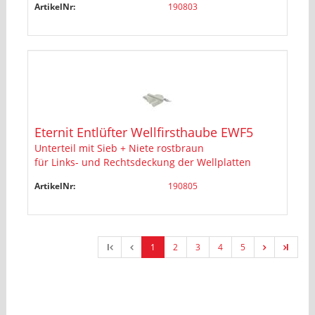
ArtikelNr:
190803
Eternit Entlüfter Wellfirsthaube EWF5
Unterteil mit Sieb + Niete rostbraun
für Links- und Rechtsdeckung der Wellplatten
ArtikelNr:
190805
l
1
2
3
4
5
l