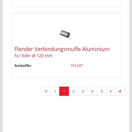
Flender Verbindungsmuffe Aluminium
für Rohr Ø 120 mm
ArtikelNr:
191247
l
1
2
3
4
5
l