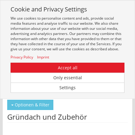
Cookie and Privacy Settings
Toggle
navigation
We use cookies to personalise content and ads, provide social
Zur mobilen Kompaktversion (Login erforderlich)
media features and analyse traffic to our website. We also share
information about your use of our website with our social media,
advertising and analytics partners. Our partners may combine this
information with other data that you have provided to them or that
they have collected in the course of your use of the Services. If you
give us your consent, we will use the cookies as described above.
Privacy Policy
Imprint
Accept all
Only essential
Um weitere Artikelinformationen zu erhalten, melden Sie sich bitte am
Settings
System an.
Zur Anmeldung
Optionen & Filter
Gründach und Zubehör