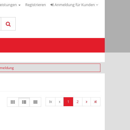
leistungen
Registrieren
Anmeldung für Kunden
nmeldung
l
1
2
l