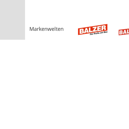
Markenwelten
Sortiment
AGB
Bauelemente
Baugeräte, Werkzeuge
Beschläge, Befestigungstechnik
Dach und Fassade
Dämmstoffe
Dienstleistungen
Energie
Fliesen
Hinweisgebers
GaLa-Bau
Heizung
Holz
Installation
Küchen
Logistik