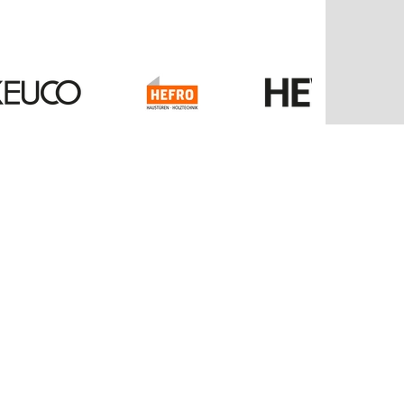
Kontakt
Balzer GmbH & Co. KG
Bahnhofstraße 25
35108 Allendorf/Eder
Tel: 06452-790
Fax: 06452 79213
info@balzernet.de
www.balzernet.de