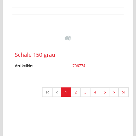
Schale 150 grau
ArtikelNr:
706774
l
1
2
3
4
5
l