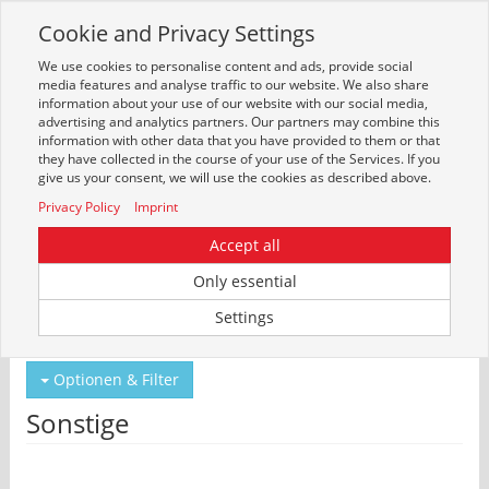
Cookie and Privacy Settings
Toggle
navigation
We use cookies to personalise content and ads, provide social
Zur mobilen Kompaktversion (Login erforderlich)
media features and analyse traffic to our website. We also share
information about your use of our website with our social media,
advertising and analytics partners. Our partners may combine this
information with other data that you have provided to them or that
they have collected in the course of your use of the Services. If you
give us your consent, we will use the cookies as described above.
Privacy Policy
Imprint
Accept all
Only essential
Um weitere Artikelinformationen zu erhalten, melden Sie sich bitte am
Settings
System an.
Zur Anmeldung
Optionen & Filter
Sonstige