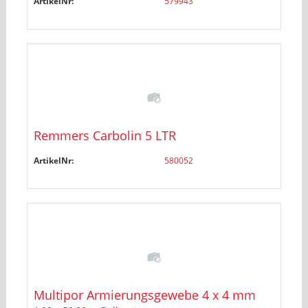
ArtikelNr:
579943
Remmers Carbolin 5 LTR
ArtikelNr:
580052
Multipor Armierungsgewebe 4 x 4 mm