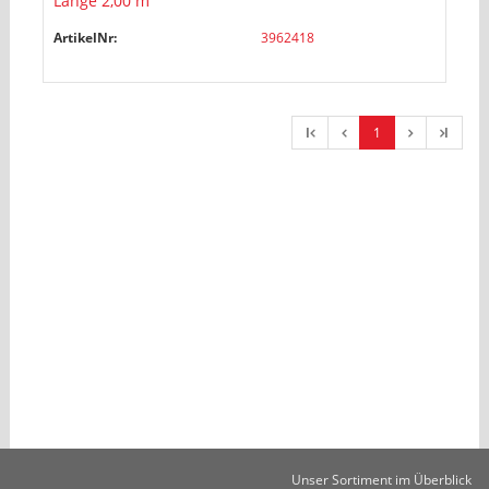
Länge 2,00 m
ArtikelNr:
3962418
l
1
l
Unser Sortiment im Überblick