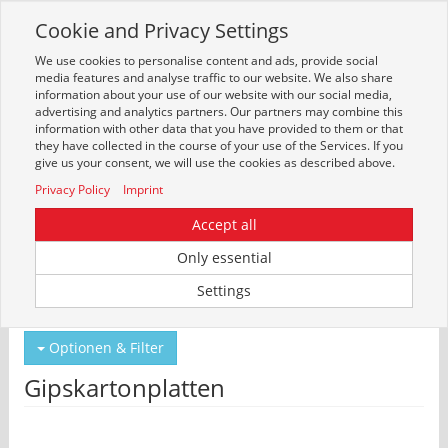
Cookie and Privacy Settings
Toggle
navigation
We use cookies to personalise content and ads, provide social
Zur mobilen Kompaktversion (Login erforderlich)
media features and analyse traffic to our website. We also share
information about your use of our website with our social media,
advertising and analytics partners. Our partners may combine this
information with other data that you have provided to them or that
they have collected in the course of your use of the Services. If you
give us your consent, we will use the cookies as described above.
Privacy Policy
Imprint
Accept all
Only essential
Um weitere Artikelinformationen zu erhalten, melden Sie sich bitte am
Settings
System an.
Zur Anmeldung
Optionen & Filter
Gipskartonplatten