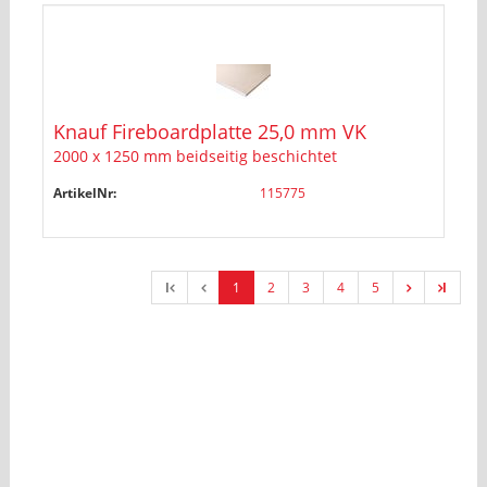
Knauf Fireboardplatte 25,0 mm VK
2000 x 1250 mm beidseitig beschichtet
ArtikelNr:
115775
l
1
2
3
4
5
l