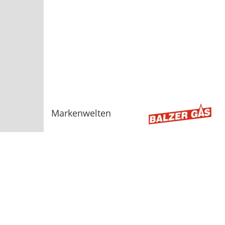
Markenwelten
Sortiment
AGB
Bauelemente
Baugeräte, Werkzeuge
Beschläge, Befestigungstechnik
Dach und Fassade
Dämmstoffe
Dienstleistungen
Energie