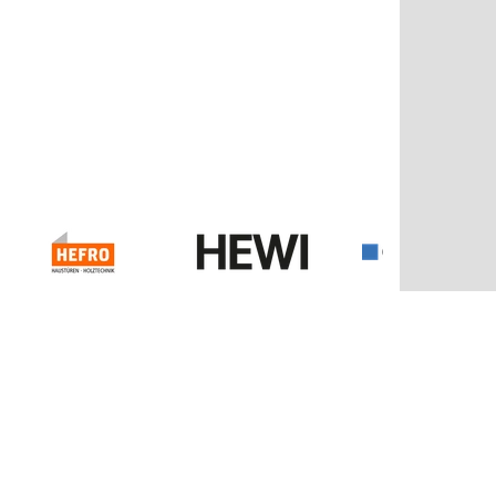
Kontakt
Balzer GmbH & Co. KG
Bahnhofstraße 25
35108 Allendorf/Eder
Tel: 06452-790
Fax: 06452 79213
info@balzernet.de