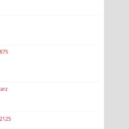
1875
arz
 2125