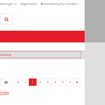
leistungen
Registrieren
Anmeldung für Kunden
nmeldung
l
1
2
3
4
5
l
 2000