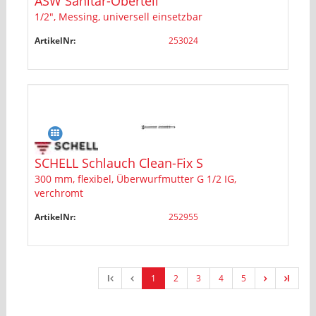
ASW Sanitär-Oberteil
1/2", Messing, universell einsetzbar
ArtikelNr:
253024
SCHELL Schlauch Clean-Fix S
300 mm, flexibel, Überwurfmutter G 1/2 IG,
verchromt
ArtikelNr:
252955
l
1
2
3
4
5
l