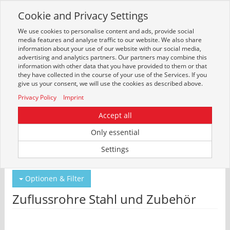
Cookie and Privacy Settings
Toggle
navigation
We use cookies to personalise content and ads, provide social
Zur mobilen Kompaktversion (Login erforderlich)
media features and analyse traffic to our website. We also share
information about your use of our website with our social media,
advertising and analytics partners. Our partners may combine this
information with other data that you have provided to them or that
they have collected in the course of your use of the Services. If you
give us your consent, we will use the cookies as described above.
Privacy Policy
Imprint
Accept all
Only essential
Um weitere Artikelinformationen zu erhalten, melden Sie sich bitte am
Settings
System an.
Zur Anmeldung
Optionen & Filter
Zuflussrohre Stahl und Zubehör