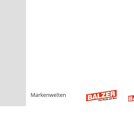
Markenwelten
Sortiment
AGB
Bauelemente
Baugeräte, Werkzeuge