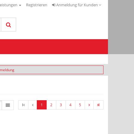
leistungen
Registrieren
Anmeldung für Kunden
nmeldung
l
1
2
3
4
5
l