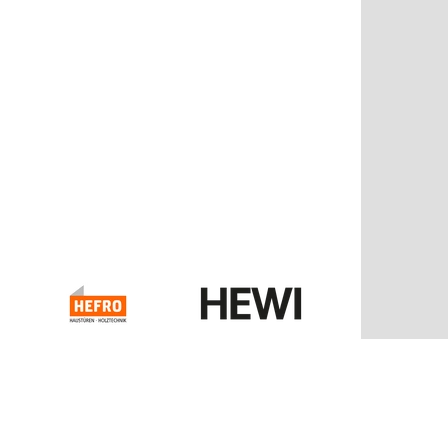
Kontakt
Balzer GmbH & Co. KG
Bahnhofstraße 25
35108 Allendorf/Eder