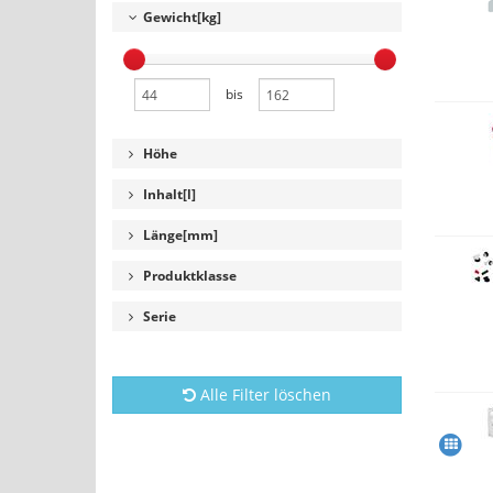
Gewicht[kg]
bis
Höhe
Inhalt[l]
Länge[mm]
Produktklasse
Serie
Alle Filter löschen