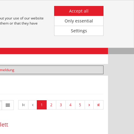
leistungen
Registrieren
Anmeldung für Kunden
Accept all
out your use of our website
Only essential
 them or that they have
Settings
nmeldung
l
1
2
3
4
5
l
ett