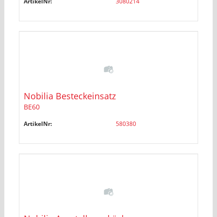
ArtikelNr:
3080214
Nobilia Besteckeinsatz
BE60
ArtikelNr:
580380