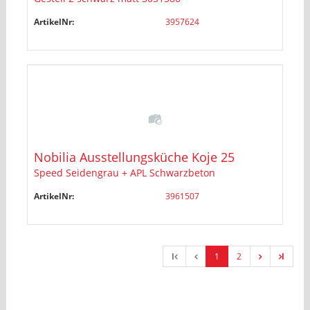
ArtikelNr:
3957624
Nobilia Ausstellungsküche Koje 25
Speed Seidengrau + APL Schwarzbeton
ArtikelNr:
3961507
l
1
2
l