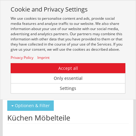
Cookie and Privacy Settings
Toggle
navigation
We use cookies to personalise content and ads, provide social
Zur mobilen Kompaktversion (Login erforderlich)
media features and analyse traffic to our website. We also share
information about your use of our website with our social media,
advertising and analytics partners. Our partners may combine this
information with other data that you have provided to them or that
they have collected in the course of your use of the Services. If you
give us your consent, we will use the cookies as described above.
Privacy Policy
Imprint
Accept all
Only essential
Um weitere Artikelinformationen zu erhalten, melden Sie sich bitte am
Settings
System an.
Zur Anmeldung
Optionen & Filter
Küchen Möbelteile