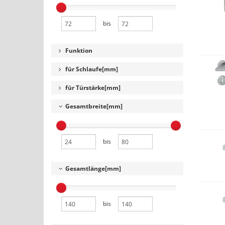
bis
Funktion
für Schlaufe[mm]
für Türstärke[mm]
Gesamtbreite[mm]
bis
Gesamtlänge[mm]
bis