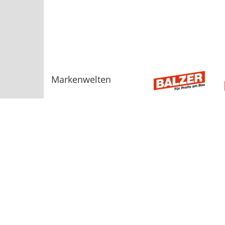
Markenwelten
Sortiment
AGB
Bauelemente
Baugeräte, Werkzeuge
Beschläge, Befestigungstechnik
Dach und Fassade
Dämmstoffe
Dienstleistungen
Energie
Fliesen
Hinweisgebers
GaLa-Bau
Heizung
Holz