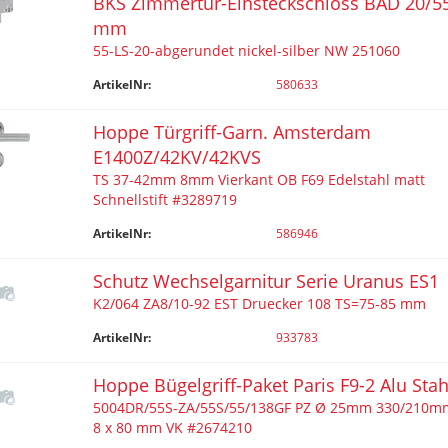
BKS Zimmertür-Einsteckschloss BAD 20/5
mm
55-LS-20-abgerundet nickel-silber NW 251060
ArtikelNr:
580633
Hoppe Türgriff-Garn. Amsterdam
E1400Z/42KV/42KVS
TS 37-42mm 8mm Vierkant OB F69 Edelstahl matt
Schnellstift #3289719
ArtikelNr:
586946
Schutz Wechselgarnitur Serie Uranus ES1
K2/064 ZA8/10-92 EST Druecker 108 TS=75-85 mm
ArtikelNr:
933783
Hoppe Bügelgriff-Paket Paris F9-2 Alu Stah
5004DR/55S-ZA/55S/55/138GF PZ Ø 25mm 330/210m
8 x 80 mm VK #2674210