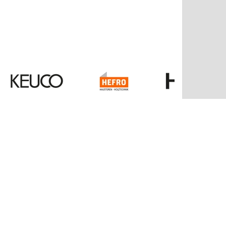
Kontakt
Balzer GmbH & Co. KG
Bahnhofstraße 25
35108 Allendorf/Eder
Tel: 06452-790
Fax: 06452 79213
info@balzernet.de
www.balzernet.de