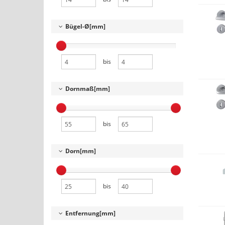
Bügel-Ø[mm]
bis
Dornmaß[mm]
bis
Dorn[mm]
bis
Entfernung[mm]