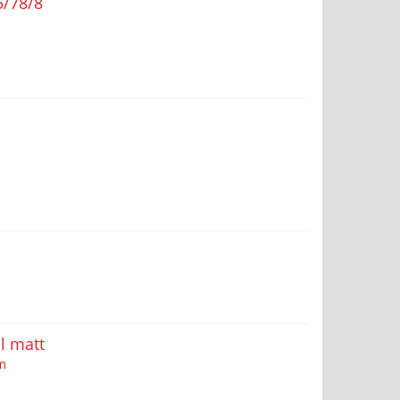
5/78/8
l matt
m