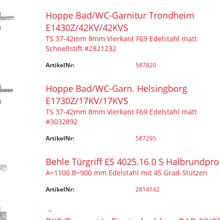
Hoppe Bad/WC-Garnitur Trondheim
E1430Z/42KV/42KVS
TS 37-42mm 8mm Vierkant F69 Edelstahl matt
Schnellstift #2821232
ArtikelNr:
587820
Hoppe Bad/WC-Garn. Helsingborg
E1730Z/17KV/17KVS
TS 37-42mm 8mm Vierkant F69 Edelstahl matt
#3032892
ArtikelNr:
587295
Behle Türgriff ES 4025.16.0 S Halbrundprof
A=1100 B=900 mm Edelstahl mit 45 Grad-Stützen
ArtikelNr:
2814142