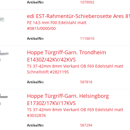
ArtikelNr:
1079092
edi EST-Rahmentür-Schieberosette Ares 8
PZ 14,5 mm F00 Edelstahl matt
#0815/0000/00
ArtikelNr:
1116610
Hoppe Türgriff-Garn. Trondheim
E1430Z/42KV/42KVS
TS 37-42mm 8mm Vierkant OB F69 Edelstahl matt
Schnellstift #2821195
ArtikelNr:
587818
Hoppe Türgriff-Garn. Helsingborg
E1730Z/17KV/17KVS
TS 37-42mm 8mm Vierkant OB F69 Edelstahl matt
#3032876
ArtikelNr:
587294