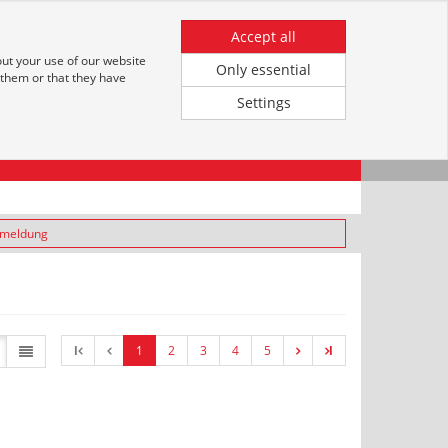
leistungen
Registrieren
Anmeldung für Kunden
Accept all
out your use of our website
Only essential
 them or that they have
Settings
nmeldung
l
1
2
3
4
5
l