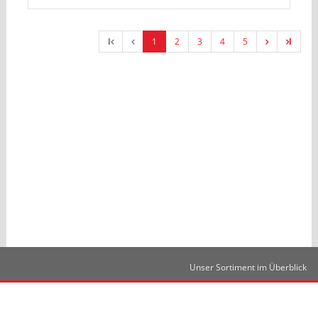
l
1
2
3
4
5
l
Unser Sortiment im Überblick
Kontakt