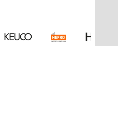
Kontakt
Balzer GmbH & Co. KG
Bahnhofstraße 25
35108 Allendorf/Eder
Tel: 06452-790
Fax: 06452 79213
info@balzernet.de
www.balzernet.de