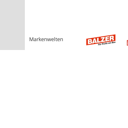
Markenwelten
Sortiment
AGB
Bauelemente
Baugeräte, Werkzeuge
Beschläge, Befestigungstechnik
Dach und Fassade
Dämmstoffe
Dienstleistungen
Energie
Fliesen
Hinweisgebers
GaLa-Bau
Heizung
Holz
Installation