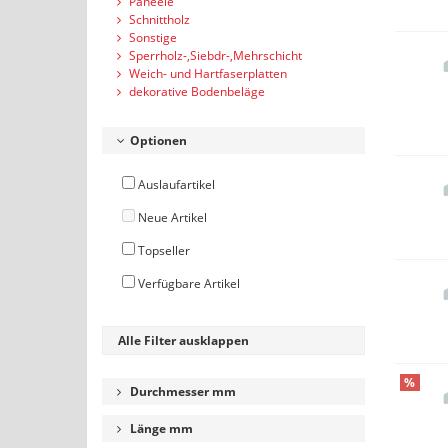
Paneele
Schnittholz
Sonstige
Sperrholz-,Siebdr-,Mehrschicht
Weich- und Hartfaserplatten
dekorative Bodenbeläge
Optionen
Auslaufartikel
Neue Artikel
Topseller
Verfügbare Artikel
Alle Filter ausklappen
%
Durchmesser mm
Länge mm