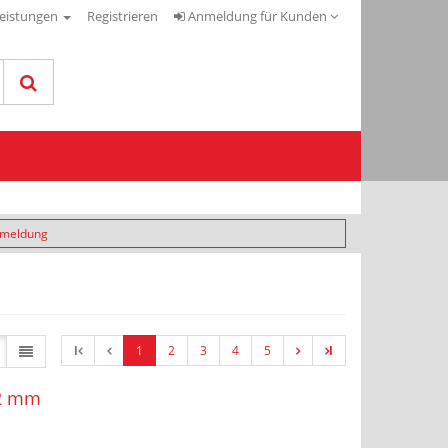
leistungen
Registrieren
Anmeldung für Kunden
nmeldung
l
1
2
3
4
5
l
,2 mm